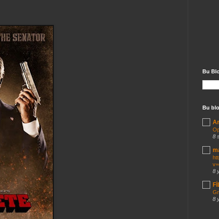
Bu Bl
Bu blo
Ar
Op
8 
ma
ht
v=
8 
F
Gr
8 