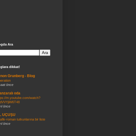
ogda Ara
glara dikkat!
non Grunberg - Blog
eration
saat önce
nzaralı oda
tps://m.youtube.com/watch?
dVVYjiW6T48
yıl önce
İL UÇUŞU
afik-roman tutkunlarına bir liste
yıl önce