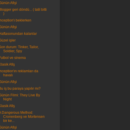
Günün Afişi
Blogger geri döndü... ( tatil bitti
)
Inception'ı beklerken
Günün Afişi
Haftasonundan kalanlar
Güzel işler
Son durum: Tinker, Tailor,
Soldier, Spy
Futbol ve sinema
Klasik Afiş
Inception'ın reklamları da
havalı
Günün Afişi
Bu iş bu paraya yapılır mı?
Günün Filmi: They Live By
Night
Klasik Afiş
A Dangerous Method:
Cronenberg ve Mortensen
bir ke...
Günün Afişi