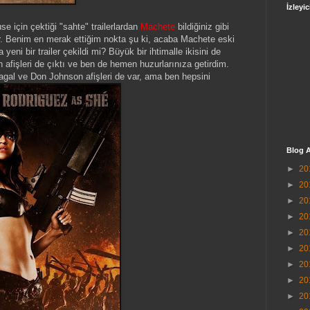
İzleyic
e için çektiği "sahte" trailerlardan
Machete
bildiğiniz gibi
ır. Benim en merak ettiğim nokta şu ki, acaba Machete eski
a yeni bir trailer çekildi mi? Büyük bir ihtimalle ikisini de
n afişleri de çıktı ve ben de hemen huzurlarınıza getirdim.
agal ve Don Johnson afişleri de var, ama ben hepsini
Blog A
►
20
►
20
►
20
►
20
►
20
►
20
►
20
►
20
►
20