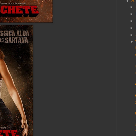
▼
20
►
►
►
►
►
▼