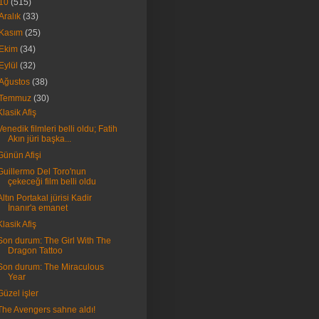
10
(515)
Aralık
(33)
Kasım
(25)
Ekim
(34)
Eylül
(32)
Ağustos
(38)
Temmuz
(30)
Klasik Afiş
Venedik filmleri belli oldu; Fatih
Akın jüri başka...
Günün Afişi
Guillermo Del Toro'nun
çekeceği film belli oldu
Altın Portakal jürisi Kadir
İnanır'a emanet
Klasik Afiş
Son durum: The Girl With The
Dragon Tattoo
Son durum: The Miraculous
Year
Güzel işler
The Avengers sahne aldı!