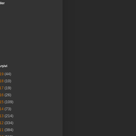
iler
rşivi
19
(44)
18
(10)
17
(19)
16
(26)
15
(109)
14
(73)
13
(214)
12
(334)
11
(384)