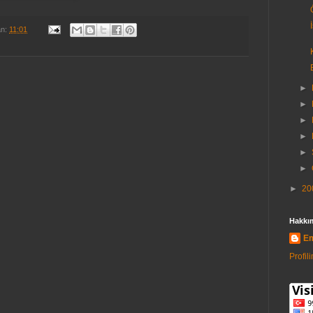
n:
11:01
►
►
►
►
►
►
►
20
Hakkı
Em
Profil