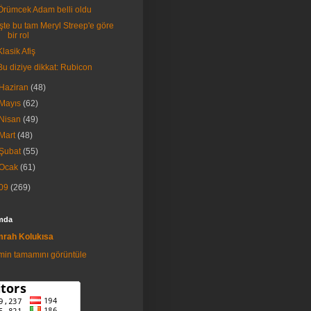
Örümcek Adam belli oldu
İşte bu tam Meryl Streep'e göre
bir rol
Klasik Afiş
Bu diziye dikkat: Rubicon
Haziran
(48)
Mayıs
(62)
Nisan
(49)
Mart
(48)
Şubat
(55)
Ocak
(61)
09
(269)
mda
rah Kolukısa
imin tamamını görüntüle