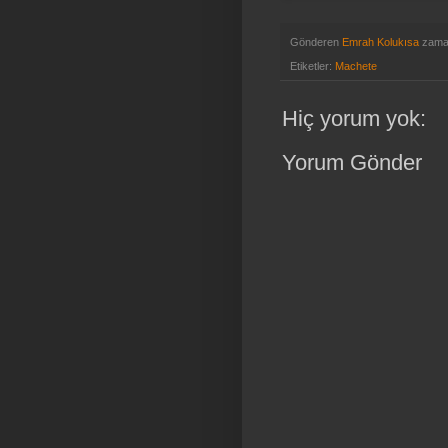
Gönderen
Emrah Kolukısa
zama
Etiketler:
Machete
Hiç yorum yok:
Yorum Gönder